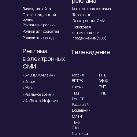
реклама
Видео для сайта
Контекстная реклама
Презентационный
Таргетинг
ролик
Электронные СМИ
Рекламные ролики
Поисковая
Ролики для соцсетей
оптимизация и
Ролики для фасадов
продвижение (SEO)
Реклама
Телевидение
в электронных
СМИ
«БИЗНЕС Онлайн»
Россия 1
НТВ
Эфир
ВГТРК
«Инде»
ТНТ
Пятый
«РБК»
ТВЦ
ТНВ
«Реальное время»
Рен-ТВ
ИА «Татар-Информ»
Россия 24
Домашний
МАТЧ
ТВ-3
СТС
Пятница