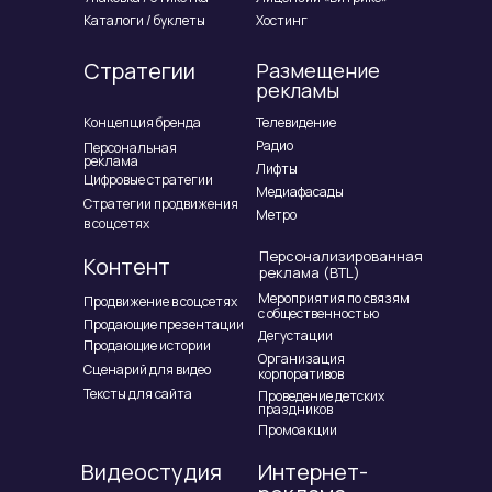
Каталоги / буклеты
Хостинг
Стратегии
Размещение
рекламы
Концепция бренда
Телевидение
Радио
Персональная
реклама
Лифты
Цифровые стратегии
Медиафасады
Стратегии продвижения
Метро
в соцсетях
Персонализированная
Контент
реклама (BTL)
Мероприятия по связям
Продвижение в соцсетях
с общественностью
Продающие презентации
Дегустации
Продающие истории
Организация
Сценарий для видео
корпоративов
Тексты для сайта
Проведение детских
праздников
Промоакции
Видеостудия
Интернет-