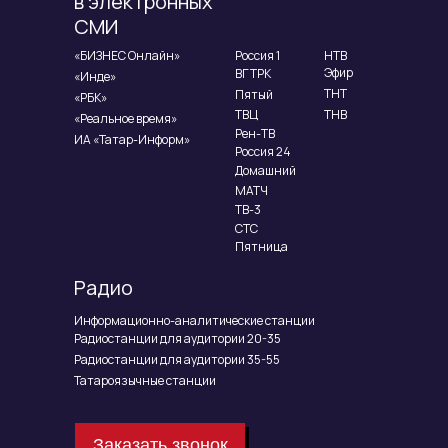
в электронных
СМИ
«БИЗНЕС Онлайн»
Россия 1
НТВ
Эфир
ВГТРК
«Инде»
ТНТ
Пятый
«РБК»
ТВЦ
ТНВ
«Реальное время»
Рен-ТВ
ИА «Татар-Информ»
Россия 24
Домашний
МАТЧ
ТВ-3
СТС
Пятница
Радио
Информационно-аналитические станции
Радиостанции для аудитории 20-35
Радиостанции для аудитории 35-55
Татароязычные станции
Заказать звонок