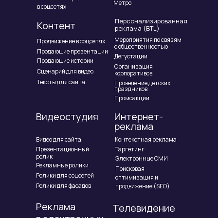
Метро
в соцсетях
Персонализированная
Контент
реклама (BTL)
Мероприятия по связям
Продвижение в соцсетях
с общественностью
Продающие презентации
Дегустации
Продающие истории
Организация
Сценарий для видео
корпоративов
Тексты для сайта
Проведение детских
праздников
Промоакции
Видеостудия
Интернет-
реклама
Видео для сайта
Контекстная реклама
Презентационный
Таргетинг
ролик
Электронные СМИ
Рекламные ролики
Поисковая
Ролики для соцсетей
оптимизация и
Ролики для фасадов
продвижение (SEO)
Реклама
Телевидение