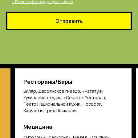
и
Политикой конфиденциальнос
ти
Отправить
Рестораны/Бары:
Биляр, Дворянское гнездо, «Рататуй»
Кулинария-студия, «Сенатъ» Ресторан,
Театр Национальной Кухни, Носорог,
Харчевня Трех Пескарей
Медицина
Фитодом «Прасковья», Медел, «Саулык»