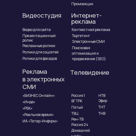
Промоакции
Видеостудия
Интернет-
реклама
Видео для сайта
Контекстная реклама
Презентационный
Таргетинг
ролик
Электронные СМИ
Рекламные ролики
Поисковая
Ролики для соцсетей
оптимизация и
Ролики для фасадов
продвижение (SEO)
Реклама
Телевидение
в электронных
СМИ
«БИЗНЕС Онлайн»
Россия 1
НТВ
Эфир
ВГТРК
«Инде»
ТНТ
Пятый
«РБК»
ТВЦ
ТНВ
«Реальное время»
Рен-ТВ
ИА «Татар-Информ»
Россия 24
Домашний