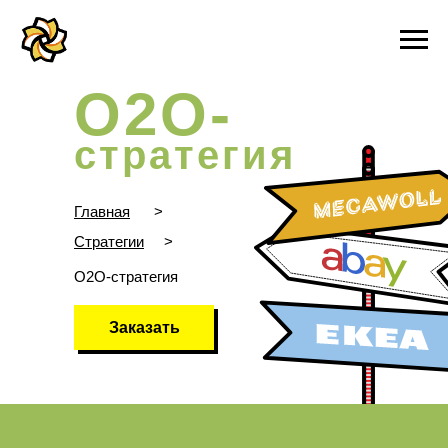
О2О-
стратегия
Главная
>
Стратегии
>
О2О-стратегия
Заказать