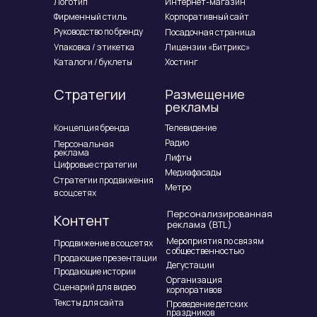
Логотип
Интернет-магазин
Фирменный стиль
Корпоративный сайт
Руководство по бренду
Посадочная страница
Упаковка / этикетка
Лицензии «Битрикс»
Каталоги / буклеты
Хостинг
Стратегии
Размещение
рекламы
Концепция бренда
Телевидение
Радио
Персональная
реклама
Лифты
Цифровые стратегии
Медиафасады
Стратегии продвижения
Метро
в соцсетях
Персонализированная
Контент
реклама (BTL)
Мероприятия по связям
Продвижение в соцсетях
с общественностью
Продающие презентации
Дегустации
Продающие истории
Организация
Сценарий для видео
корпоративов
Тексты для сайта
Проведение детских
праздников