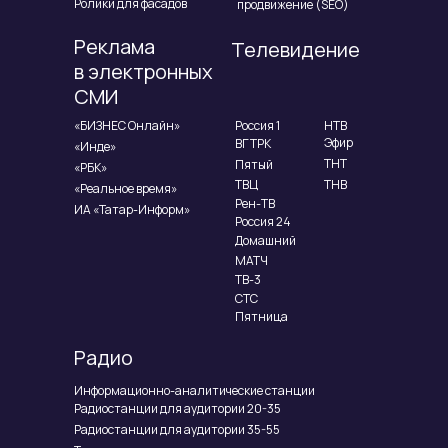
Ролики для фасадов
продвижение (SEO)
Реклама
Телевидение
в электронных
СМИ
«БИЗНЕС Онлайн»
Россия 1
НТВ
Эфир
ВГТРК
«Инде»
ТНТ
Пятый
«РБК»
ТВЦ
ТНВ
«Реальное время»
Рен-ТВ
ИА «Татар-Информ»
Россия 24
Домашний
МАТЧ
ТВ-3
СТС
Пятница
Радио
Информационно-аналитические станции
Радиостанции для аудитории 20-35
Радиостанции для аудитории 35-55