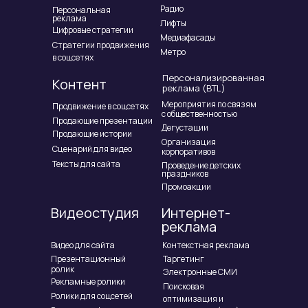
Радио
Персональная
реклама
Лифты
Цифровые стратегии
Медиафасады
Стратегии продвижения
Метро
в соцсетях
Персонализированная
Контент
реклама (BTL)
Мероприятия по связям
Продвижение в соцсетях
с общественностью
Продающие презентации
Дегустации
Продающие истории
Организация
Сценарий для видео
корпоративов
Тексты для сайта
Проведение детских
праздников
Промоакции
Видеостудия
Интернет-
реклама
Видео для сайта
Контекстная реклама
Презентационный
Таргетинг
ролик
Электронные СМИ
Рекламные ролики
Поисковая
Ролики для соцсетей
оптимизация и